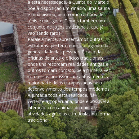
a esta necessidade, a Quinta do Martelo
põe à disposição um ginásio, uma sauna
e uma piscina, bem como campos de
ténis e mini-golfe. Temos também um
conjunto de jogos tradicionais, que já
vão sendo raros.
Paralelamente, apresentamos outras
estruturas que têm reunido o agrado da
generalidade das pessoas. É caso das
oficinas de artes e ofícios tradicionais,
onde uns recordam realidades antigas e
outros tomam contato, pela primeira vez
com essas profissões de antigamente, a
maior parte delas ultrapassadas pelo
desenvolvimento dos tempos modernos.
A juntar a toda esta realidade, há
vertente agropecuária, onde é possível a
interação com animais de quinta e
atividades agrícolas e frutícolas na forma
tradicional.