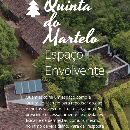
Quinta
do
Martelo
Espaço
Envolvente
Quem escolhe um espaço como a
Quinta do Martelo para repousar do que
é muitas vezes um dia-a-dia agitado não
prescinde necessariamente de atividades
físicas e de bem-estar, comuns mesmo,
no ritmo de vida diário. Para dar resposta