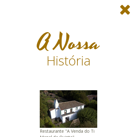
A Nossa
História
Restaurante "A Venda do Ti